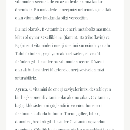
vitaminleri seçmek de en az aktivitelerimiz kadar
önemlidir. Bu makalede, enerjimizi artırmak için etkili
olan vitaminler hakkında bilgi vereceğim.
Birinci olarak, B-vitaminleri enerji metabolizmasında
kilit rol oynar. Özellikle B1 (tiamin), B2 (riboflavin) ve
B3 (niasin) vitaminleri enerji üretimi sürecinde yer alır.
Tahıl ürünleri, yeşil yapraklı sebzeler, et ve süt
ürünleri gibi besinler bu vitaminleri içerir. Düzenli
olarak bu besinleri tüketerek enerji seviyelerimizi
artırabiliriz.
Ayrıca, C vitamini de enerji seviyelerimizi destekleyen
bir başka önemli vitamin olarak öne çıkar. C vitamini,
bağışıklık sistemini güçlendirir ve vücudun enerji
üretimine katkıda bulunur. Turunçgiller, biber,
domates, brokoli gibi besinler C vitamini açısından
zengindir. Günlük beslenmemizde bu yiyecekleri tercih