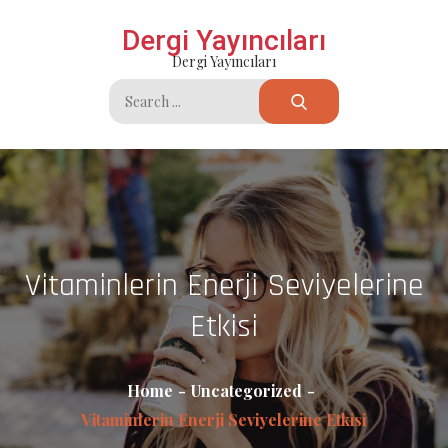
Skip
Dergi Yayıncıları
to
Dergi Yayıncıları
content
Search
for:
Vitaminlerin Enerji Seviyelerine
Etkisi
Home
Uncategorized
Vitaminlerin Enerji Seviyelerine Etkisi