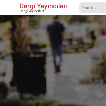
Skip
Dergi Yayıncıları
Search
to
Dergi Yayıncıları
for:
content