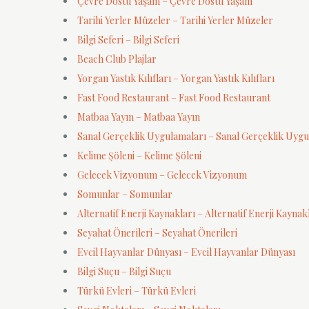
Çevre Dostu Yaşam – Çevre Dostu Yaşam
Tarihi Yerler Müzeler – Tarihi Yerler Müzeler
Bilgi Seferi – Bilgi Seferi
Beach Club Plajlar
Yorgan Yastık Kılıfları – Yorgan Yastık Kılıfları
Fast Food Restaurant – Fast Food Restaurant
Matbaa Yayın – Matbaa Yayın
Sanal Gerçeklik Uygulamaları – Sanal Gerçeklik Uygu
Kelime Şöleni – Kelime Şöleni
Gelecek Vizyonum – Gelecek Vizyonum
Somunlar – Somunlar
Alternatif Enerji Kaynakları – Alternatif Enerji Kaynak
Seyahat Önerileri – Seyahat Önerileri
Evcil Hayvanlar Dünyası – Evcil Hayvanlar Dünyası
Bilgi Suçu – Bilgi Suçu
Türkü Evleri – Türkü Evleri