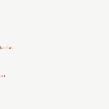
lamaları
ları