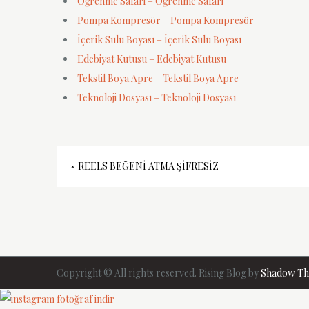
Öğrenme Safari – Öğrenme Safari
Pompa Kompresör – Pompa Kompresör
İçerik Sulu Boyası – İçerik Sulu Boyası
Edebiyat Kutusu – Edebiyat Kutusu
Tekstil Boya Apre – Tekstil Boya Apre
Teknoloji Dosyası – Teknoloji Dosyası
Yazı
REELS BEĞENI ATMA ŞIFRESIZ
gezinmesi
Copyright © All rights reserved. Rising Blog by
Shadow T