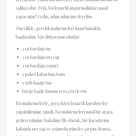
eşlikçi olur. Peki, bu lezzetli atıştırmalıkları nasıl
yapacağız? Gelin, adım adım inceleyelim.
Öncelikle, gerekli malzemeleri hazırlamakla
başlayalım. İşte ihtiyacınız olanlar:
2 su bardağı un
1 su bardağı sıvı yağ
1 su bardağı yoğurt
1 paket kabartma tozu
1 tatlı kaşığı tuz
İsteğe bağlı: Susam veya çörek otu
Bu malzemelerle, gerçekten lezzetli kurabiyeler
yapabilirsiniz. Şimdi, bu malzemeleri nasıl bir araya
getireceğimize bakalım. İlk olarak, bir karıştırma
kabında sıvı yağ ve yoğurdu güzelce çırpın. Sonra,