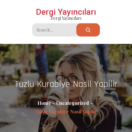
Skip
Dergi Yayıncıları
to
Dergi Yayıncıları
content
Search
for:
Tuzlu Kurabiye Nasil Yapilir
Home
Uncategorized
Tuzlu Kurabiye Nasil Yapilir