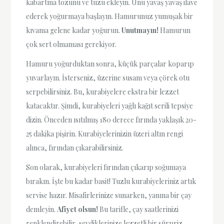
kabartma tozunu ve tuzu ekleyin. Unu yavaş yavaş ilave
ederek yoğurmaya başlayın. Hamurunuz yumuşak bir
kıvama gelene kadar yoğurun.
Unutmayın!
Hamurun
çok sert olmaması gerekiyor.
Hamuru yoğurduktan sonra, küçük parçalar koparıp
yuvarlayın. İsterseniz, üzerine susam veya çörek otu
serpebilirsiniz. Bu, kurabiyelere ekstra bir lezzet
katacaktır. Şimdi, kurabiyeleri yağlı kağıt serili tepsiye
dizin. Önceden ısıtılmış 180 derece fırında yaklaşık 20-
25 dakika pişirin. Kurabiyelerinizin üzeri altın rengi
alınca, fırından çıkarabilirsiniz.
Son olarak, kurabiyeleri fırından çıkarıp soğumaya
bırakın. İşte bu kadar basit! Tuzlu kurabiyeleriniz artık
servise hazır. Misafirlerinize sunarken, yanına bir çay
demleyin.
Afiyet olsun!
Bu tarifle, çay saatlerinizi
renklendirebilir, sevdiklerinize lezzetli bir sürpriz