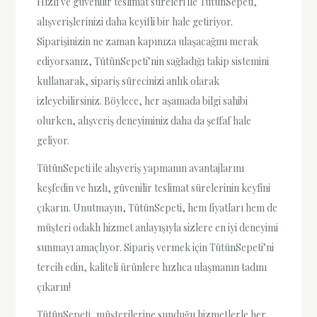
Hızlı ve güvenilir teslimat süreleri ile TütünSepeti,
alışverişlerinizi daha keyifli bir hale getiriyor.
Siparişinizin ne zaman kapınıza ulaşacağını merak
ediyorsanız, TütünSepeti’nin sağladığı takip sistemini
kullanarak, sipariş sürecinizi anlık olarak
izleyebilirsiniz. Böylece, her aşamada bilgi sahibi
olurken, alışveriş deneyiminiz daha da şeffaf hale
geliyor.
TütünSepeti ile alışveriş yapmanın avantajlarını
keşfedin ve hızlı, güvenilir teslimat sürelerinin keyfini
çıkarın. Unutmayın, TütünSepeti, hem fiyatları hem de
müşteri odaklı hizmet anlayışıyla sizlere en iyi deneyimi
sunmayı amaçlıyor. Sipariş vermek için TütünSepeti’ni
tercih edin, kaliteli ürünlere hızlıca ulaşmanın tadını
çıkarın!
TütünSepeti, müşterilerine sunduğu hizmetlerle her