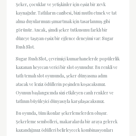
Şeker, çocuklar ve yetişkinler için eşsiz bir zevk
kaynağıdır. Tatlıların cazibesi, bizi mutlu etmek ve tat
alma duyularımızı şımartmak için tasarlanmış gibi
görünür. Ancak, şimdi şeker tutkusunu farklı bir
düzeye taşıyan eşsiz bir eğlence deneyimi var: Sugar
Rush Slot.
Sugar Rush Slot, çevrimiçi kumarhanelerde popülerlik
kazanan heyecan verici bir slot oyunudur. Bu renkli ve
tatlı temalı slot oyununda, şeker dünyasına adım
atacak ve leziz ödüllerin peşinden koşacaksınız.
Oyunun başlangıcında sizi etkileyen canlı renkler ve
tatlının büyüleyici dünyasıyla karşılaşacaksınız.
Bu oyunda, tüm ikonlar şekerlemelerden oluşur.
Şekerleme sembolleri, makaralarda bir araya gelerek
kazandığınız ödülleri belirleyecek kombinasyonları