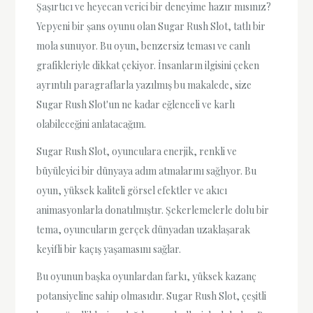
Şaşırtıcı ve heyecan verici bir deneyime hazır mısınız?
Yepyeni bir şans oyunu olan Sugar Rush Slot, tatlı bir
mola sunuyor. Bu oyun, benzersiz teması ve canlı
grafikleriyle dikkat çekiyor. İnsanların ilgisini çeken
ayrıntılı paragraflarla yazılmış bu makalede, size
Sugar Rush Slot'un ne kadar eğlenceli ve karlı
olabileceğini anlatacağım.
Sugar Rush Slot, oyunculara enerjik, renkli ve
büyüleyici bir dünyaya adım atmalarını sağlıyor. Bu
oyun, yüksek kaliteli görsel efektler ve akıcı
animasyonlarla donatılmıştır. Şekerlemelerle dolu bir
tema, oyuncuların gerçek dünyadan uzaklaşarak
keyifli bir kaçış yaşamasını sağlar.
Bu oyunun başka oyunlardan farkı, yüksek kazanç
potansiyeline sahip olmasıdır. Sugar Rush Slot, çeşitli