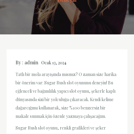
By :
admin
Ocak 13, 2024
Tatlı bir mola arayışında mısınız? O zaman size harika
bir önerim var: Sugar Rush slot oyununu deneyin! Bu
eğlenceli ve bağımlılık yapıcı slot oyunu, şekerle kaplı
dünyasında sizi bir yolculuğa çıkaracak. Kendi kelime
dağarcığımı kullanarak, size %100 benzersiz bir
makale sunmak için özenle yazmaya çalışacağım.
Sugar Rush slot oyunu, renkli grafikleri ve şeker