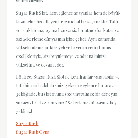
artırabilirsiniz.
Sugar Rush Slot, hem eğlence arayanlar hem de büyük
kazançlar hedefleyenler için ideal bir seçenektir. Tatlı
ve renkli tema, oyuna benzersiz bir atmosfer katar ve
sizi şekerleme dünyasının içine çeker. Aynı zamanda,
yüksek ödeme potansiyeli ve heyecan verici bonus
özellikleriyle, sizi büyülemeye ve adrenalininizi
yükseltmeye devam eder.
Böylece, Sugar Rush Slot ile keyifli anlar yaşayabilir ve
tatlı bir mola alabilirsiniz. Şeker ve eğlence bir araya
geldiğinde, bu slot oyunu size unutulmaz bir deneyim
sunacaktır. Hazır mısınız? Şekerleme dünyasına hoş
geldiniz!
Sugar Rush
Sugar Rush Oyna