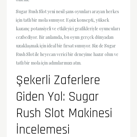
Sugar Rush Slot yeni nesil şans oyunları arayan herkes
için tatlı bir mola sunuyor. Eşsiz konsepti, yüksek
kazanç potansiyeli ve etkileyici grafikleriyle oyuncuları
cezbediyor. Bir anlamda, bu oyun gerçek dünyadan
uzaklaşmak için ideal bir fırsat sunuyor. Siz de Sugar
Rush Slot ile heyecan verici bir deneyime hazır olun ve
tatlı bir mola için adımlarınızı atın.
Şekerli Zaferlere
Giden Yol: Sugar
Rush Slot Makinesi
İncelemesi