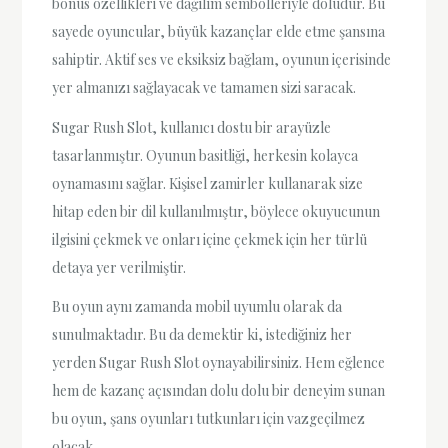
bonus özellikleri ve dağılım sembolleriyle doludur. Bu
sayede oyuncular, büyük kazançlar elde etme şansına
sahiptir. Aktif ses ve eksiksiz bağlam, oyunun içerisinde
yer almanızı sağlayacak ve tamamen sizi saracak.
Sugar Rush Slot, kullanıcı dostu bir arayüzle
tasarlanmıştır. Oyunun basitliği, herkesin kolayca
oynamasını sağlar. Kişisel zamirler kullanarak size
hitap eden bir dil kullanılmıştır, böylece okuyucunun
ilgisini çekmek ve onları içine çekmek için her türlü
detaya yer verilmiştir.
Bu oyun aynı zamanda mobil uyumlu olarak da
sunulmaktadır. Bu da demektir ki, istediğiniz her
yerden Sugar Rush Slot oynayabilirsiniz. Hem eğlence
hem de kazanç açısından dolu dolu bir deneyim sunan
bu oyun, şans oyunları tutkunları için vazgeçilmez
olacak.