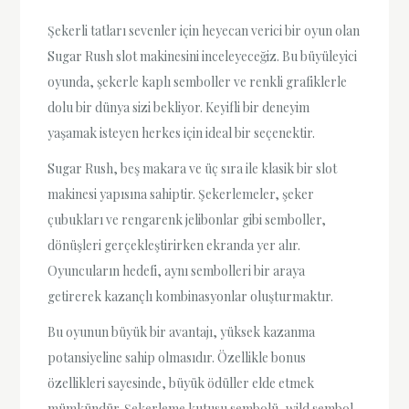
Şekerli tatları sevenler için heyecan verici bir oyun olan
Sugar Rush slot makinesini inceleyeceğiz. Bu büyüleyici
oyunda, şekerle kaplı semboller ve renkli grafiklerle
dolu bir dünya sizi bekliyor. Keyifli bir deneyim
yaşamak isteyen herkes için ideal bir seçenektir.
Sugar Rush, beş makara ve üç sıra ile klasik bir slot
makinesi yapısına sahiptir. Şekerlemeler, şeker
çubukları ve rengarenk jelibonlar gibi semboller,
dönüşleri gerçekleştirirken ekranda yer alır.
Oyuncuların hedefi, aynı sembolleri bir araya
getirerek kazançlı kombinasyonlar oluşturmaktır.
Bu oyunun büyük bir avantajı, yüksek kazanma
potansiyeline sahip olmasıdır. Özellikle bonus
özellikleri sayesinde, büyük ödüller elde etmek
mümkündür. Şekerleme kutusu sembolü, wild sembol