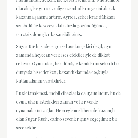
olarak işlev görür ve diğer sembollerin yerini alarak
kazanma şansını artırır. Ayrıca, şekerleme dükkanı
sembolü üç kez veya daha fazla göründüğünde,
ücretsiz dönüşler kazanabilirsiniz.
Sugar Rush, sadece görsel açıdan çekici değil, aynı
zamanda heyecan verici ses efektleriyle de dikkat
çekiyor. Oyuncular, her dönüşte kendilerini şekerli bir
dünyada hissederken, kazandıklarında coşkuyla
kutlamalarını yapabilirler.
Bu slot makinesi, mobil cihazlarla da uyumludur, bu da
oyuncuların istedikleri zaman ve her yerde
oynamalarını sağlar. Hem eğlenceli hem de kazançlı
olan Sugar Rush, casino severler için vazgeçilmez bir
seçenektir.