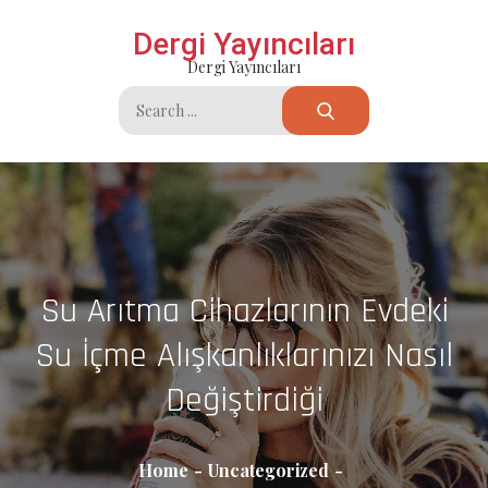
Skip
Dergi Yayıncıları
to
Dergi Yayıncıları
content
Search
for:
Su Arıtma Cihazlarının Evdeki
Su İçme Alışkanlıklarınızı Nasıl
Değiştirdiği
Home
Uncategorized