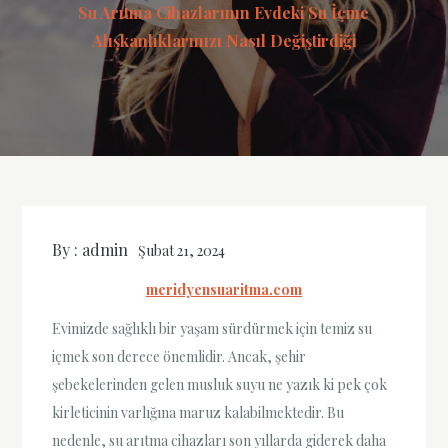
Su Arıtma Cihazlarının Evdeki Su İçme
Alışkanlıklarınızı Nasıl Değiştirdiği
By :
admin
Şubat 21, 2024
meridyensuaritma.com
Evimizde sağlıklı bir yaşam sürdürmek için temiz su
içmek son derece önemlidir. Ancak, şehir
şebekelerinden gelen musluk suyu ne yazık ki pek çok
kirleticinin varlığına maruz kalabilmektedir. Bu
nedenle, su arıtma cihazları son yıllarda giderek daha