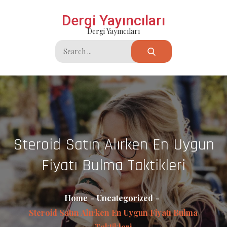
Skip
Dergi Yayıncıları
to
Dergi Yayıncıları
content
Search
for:
Steroid Satın Alırken En Uygun
Fiyatı Bulma Taktikleri
Home
Uncategorized
Steroid Satın Alırken En Uygun Fiyatı Bulma
Taktikleri