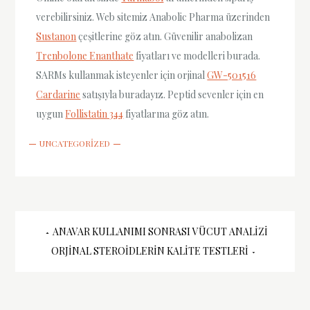
verebilirsiniz. Web sitemiz Anabolic Pharma üzerinden
Sustanon
çeşitlerine göz atın. Güvenilir anabolizan
Trenbolone Enanthate
fiyatları ve modelleri burada.
SARMs kullanmak isteyenler için orjinal
GW-501516
Cardarine
satışıyla buradayız. Peptid sevenler için en
uygun
Follistatin 344
fiyatlarına göz atın.
UNCATEGORIZED
Yazı
ANAVAR KULLANIMI SONRASI VÜCUT ANALIZI
ORJINAL STEROIDLERIN KALITE TESTLERI
gezinmesi