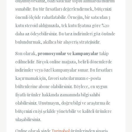
düşünüyorsanız, bazı satıcılar toplu alımlarda indirim
sunabilir. Bu tür fırsatları değerlendirmek, bütçenizi
önemli ölçüde rahatlatabilir. Örneğin, bir satıcıdan 3
kutu steroid aldığınızda, tek kutu fiyatına göre %20
daha az ödeyebilirsiniz. Bu tarz indirimleri göz önünde
bulundurmak, akıllıca bir alışveriş stratejisidir.
Son olarak,
promosyonlar ve kampanyalar
takip
edilmelidir. Birçok online mağaza, belirli dönemlerde
indirimler veya özel kampanyalar sunar. Bu fırsatları
kaçırmamak için, favori satıcılarınızın e-posta
bültenlerine abone olabilirsiniz. Böylece, en uygun
fiyatlı ürünler hakkında zamanında bilgi sahibi
olabilirsiniz. Unutmayın, doğru bilgi ve araştırma ile
bütçenizi en iyi şekilde yönetebilir ve kaliteli ürünlere
ulaşabilirsiniz.
Online olarak sizde
Turinabol
ürünlerinden sipariş