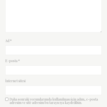
Ad
*
E-posta
*
İnternet sitesi
Daha sonraki yorumlarımda kullanılması için adım, e-posta
adresim ve site adresim bu tarayıcıya kaydedilsin.