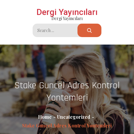
Skip
Dergi Yayıncıları
to
Dergi Yayıncıları
content
Search
for:
Stake Guncel Adres Kontrol
Yontemleri
Home
Uncategorized
Stake Guncel Adres Kontrol Yontemleri