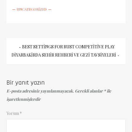
UNCATEGORIZED
Yazı
BEST SETTINGS FOR RUST COMPETITIVE PLAY
DIYARBAKIRDA SEHIR REHBERI VE GEZI TAVSIYELERI
gezinmesi
Bir yanıt yazın
E-posta adresiniz yayınlanmayacak.
Gerekli alanlar
*
ile
işaretlenmişlerdir
Yorum
*