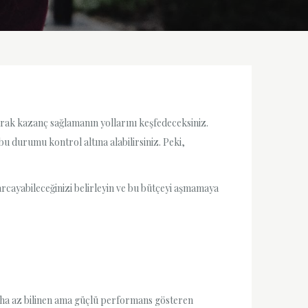
aparak kazanç sağlamanın yollarını keşfedeceksiniz.
u durumu kontrol altına alabilirsiniz. Peki,
arcayabileceğinizi belirleyin ve bu bütçeyi aşmamaya
aha az bilinen ama güçlü performans gösteren