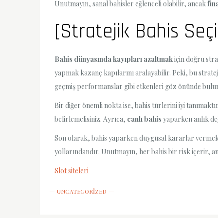
Unutmayın, sanal bahisler eğlenceli olabilir, ancak
fin
[Stratejik Bahis Seçi
Bahis dünyasında kayıpları azaltmak
için doğru stra
yapmak kazanç kapılarını aralayabilir. Peki, bu strate
geçmiş performanslar gibi etkenleri göz önünde bulu
Bir diğer önemli nokta ise, bahis türlerini iyi tanımakt
belirlemelisiniz. Ayrıca,
canlı bahis
yaparken anlık deği
Son olarak, bahis yaparken duygusal kararlar vermekt
yollarındandır. Unutmayın, her bahis bir risk içerir, am
Slot siteleri
UNCATEGORIZED