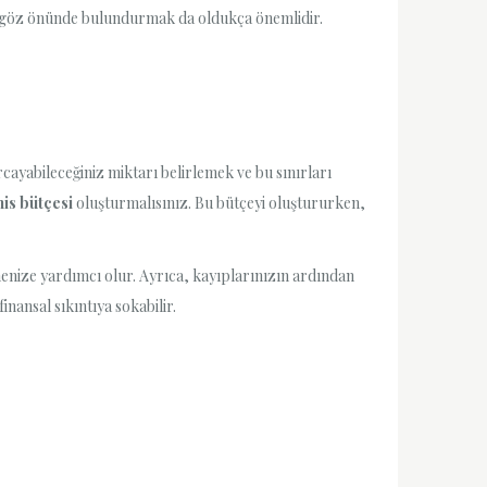
eri göz önünde bulundurmak da oldukça önemlidir.
cayabileceğiniz miktarı belirlemek ve bu sınırları
is bütçesi
oluşturmalısınız. Bu bütçeyi oluştururken,
enize yardımcı olur. Ayrıca, kayıplarınızın ardından
nansal sıkıntıya sokabilir.