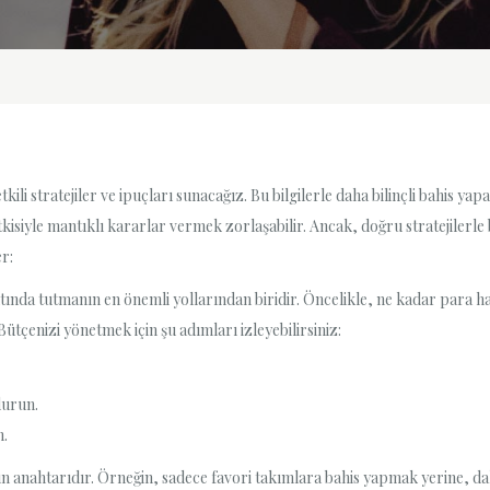
kili stratejiler ve ipuçları sunacağız. Bu bilgilerle daha bilinçli bahis y
siyle mantıklı kararlar vermek zorlaşabilir. Ancak, doğru stratejilerle b
er:
ltında tutmanın en önemli yollarından biridir. Öncelikle, ne kadar para h
Bütçenizi yönetmek için şu adımları izleyebilirsiniz:
durun.
n.
n anahtarıdır. Örneğin, sadece favori takımlara bahis yapmak yerine, d