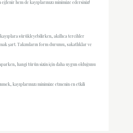
 eğlenir hem de kayıplarınızı minimize edersiniz!
i kayıplara sürükleyebilirken, akıllıca tercihler
ak şart. Takımların form durumu, sakatlıklar ve
aparken, hangi türün sizin için daha uygun olduğunu
mek, kayıplarınızı minimize etmenin en etkili