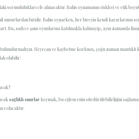
aki sorumlulukları ele alınacaktır. Bahis oynamanın riskleri ve etik boyu
li unsurlardan biridir. Bahis oynarken, her bireyin kendi kararlarının s
art. Bu, sadece şans oyunlarına katılmakla kalmayıp, aynı zamanda finansa
ulundurmalıyız. Heyecan ve kaybetme korkusu, çoğu zaman mantıklı karar
ı olabilir:
lacak?
ancak
sağlıklı sınırlar
koymak, bu eğlencenin sürdürülebilirliğini sağlama
cı olacaktır.