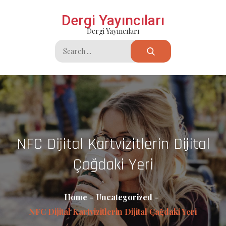
Skip
Dergi Yayıncıları
to
Dergi Yayıncıları
content
Search
for:
NFC Dijital Kartvizitlerin Dijital
Çağdaki Yeri
Home
Uncategorized
NFC Dijital Kartvizitlerin Dijital Çağdaki Yeri