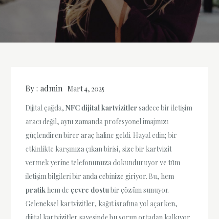
By :
admin
Mart 4, 2025
Dijital çağda,
NFC dijital kartvizitler
sadece bir iletişim
aracı değil, aynı zamanda profesyonel imajınızı
güçlendiren birer araç haline geldi. Hayal edin; bir
etkinlikte karşınıza çıkan birisi, size bir kartvizit
vermek yerine telefonunuza dokunduruyor ve tüm
iletişim bilgileri bir anda cebinize giriyor. Bu, hem
pratik
hem de
çevre dostu
bir çözüm sunuyor.
Geleneksel kartvizitler, kağıt israfına yol açarken,
dijital kartvizitler sayesinde bu sorun ortadan kalkıyor.