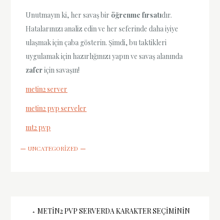
Unutmayın ki, her savaş bir
öğrenme fırsatı
dır.
Hatalarınızı analiz edin ve her seferinde daha iyiye
ulaşmak için çaba gösterin. Şimdi, bu taktikleri
uygulamak için hazırlığınızı yapın ve savaş alanında
zafer
için savaşın!
metin2 server
metin2 pvp serveler
mt2 pvp
UNCATEGORIZED
Yazı
METIN2 PVP SERVERDA KARAKTER SEÇIMININ