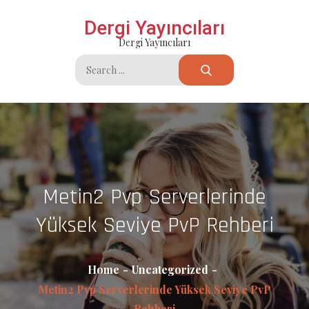
Skip
Dergi Yayıncıları
to
Dergi Yayıncıları
content
Search
for:
Metin2 Pvp Serverlerinde
Yüksek Seviye PvP Rehberi
Home
Uncategorized
Metin2 Pvp Serverlerinde Yüksek Seviye PvP
Rehberi