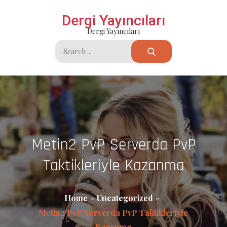
Skip
Dergi Yayıncıları
to
Dergi Yayıncıları
content
Search
for:
Metin2 PvP Serverda PvP
Taktikleriyle Kazanma
Home
Uncategorized
Metin2 PvP Serverda PvP Taktikleriyle
Kazanma