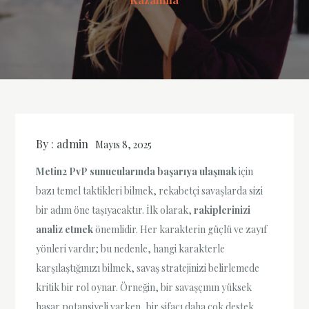
By :
admin
Mayıs 8, 2025
Metin2 PvP sunucularında başarıya ulaşmak
için
bazı temel taktikleri bilmek, rekabetçi savaşlarda sizi
bir adım öne taşıyacaktır. İlk olarak,
rakiplerinizi
analiz etmek
önemlidir. Her karakterin güçlü ve zayıf
yönleri vardır; bu nedenle, hangi karakterle
karşılaştığınızı bilmek, savaş stratejinizi belirlemede
kritik bir rol oynar. Örneğin, bir savaşçının yüksek
hasar potansiyeli varken, bir şifacı daha çok destek