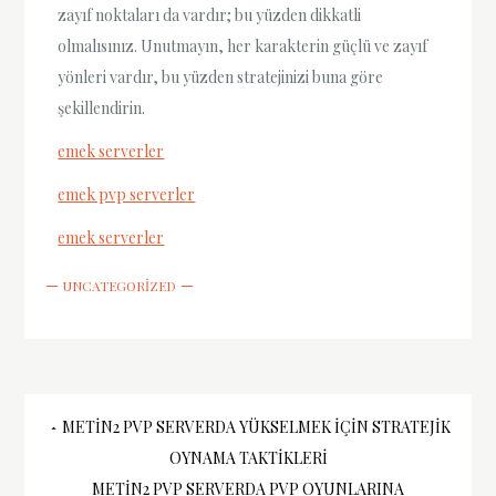
zayıf noktaları da vardır; bu yüzden dikkatli
olmalısınız. Unutmayın, her karakterin güçlü ve zayıf
yönleri vardır, bu yüzden stratejinizi buna göre
şekillendirin.
emek serverler
emek pvp serverler
emek serverler
UNCATEGORIZED
Yazı
METIN2 PVP SERVERDA YÜKSELMEK İÇIN STRATEJIK
OYNAMA TAKTIKLERI
METIN2 PVP SERVERDA PVP OYUNLARINA