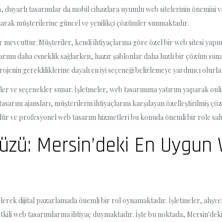
 duyarlı tasarımlar da mobil cihazlara uyumlu web sitelerinin önemini v
ışarak müşterilerine güncel ve yenilikçi çözümler sunmaktadır.
r mevcuttur. Müşteriler, kendi ihtiyaçlarına göre özel bir web sitesi ya
arımı daha esneklik sağlarken, hazır şablonlar daha hızlı bir çözüm suna
projenin gerekliliklerine dayalı en iyi seçeneği belirlemeye yardımcı olurla
dler ve seçenekler sunar. İşletmeler, web tasarımına yatırım yaparak onlin
 tasarım ajansları, müşterilerin ihtiyaçlarını karşılayan özelleştirilmiş
tördür ve profesyonel web tasarım hizmetleri bu konuda önemli bir role sahi
l Yüzü: Mersin’deki En Uygu
elerek dijital pazarlamada önemli bir rol oynamaktadır. İşletmeler, alışv
tkili web tasarımlarına ihtiyaç duymaktadır. İşte bu noktada, Mersin'dek