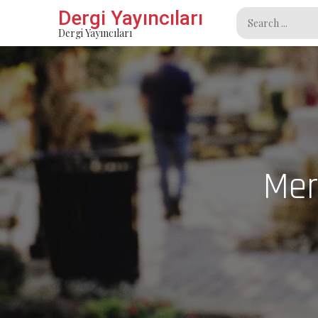
Skip
Dergi Yayıncıları
Search
to
Dergi Yayıncıları
for:
content
Mer