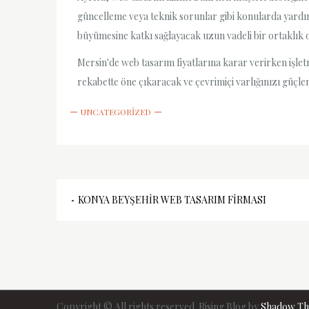
güncelleme veya teknik sorunlar gibi konularda yardım
büyümesine katkı sağlayacak uzun vadeli bir ortaklık o
Mersin'de web tasarım fiyatlarına karar verirken işle
rekabette öne çıkaracak ve çevrimiçi varlığınızı güçlen
UNCATEGORIZED
Yazı
KONYA BEYŞEHIR WEB TASARIM FIRMASI
gezinmesi
Copyright © All rights reserved. Rising Blog by
Shadow T