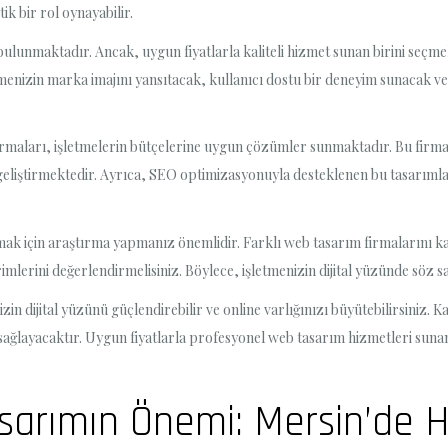
ik bir rol oynayabilir.
lunmaktadır. Ancak, uygun fiyatlarla kaliteli hizmet sunan birini seçmek
etmenizin marka imajını yansıtacak, kullanıcı dostu bir deneyim sunacak 
irmaları, işletmelerin bütçelerine uygun çözümler sunmaktadır. Bu firmalar
geliştirmektedir. Ayrıca, SEO optimizasyonuyla desteklenen bu tasarıml
mak için araştırma yapmanız önemlidir. Farklı web tasarım firmalarını ka
imlerini değerlendirmelisiniz. Böylece, işletmenizin dijital yüzünde söz sah
zin dijital yüzünü güçlendirebilir ve online varlığınızı büyütebilirsiniz. 
sağlayacaktır. Uygun fiyatlarla profesyonel web tasarım hizmetleri suna
arımın Önemi: Mersin’de H