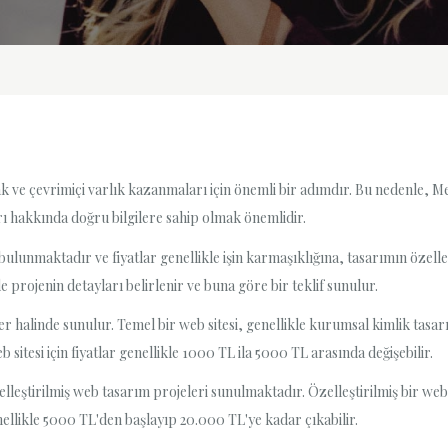
ak ve çevrimiçi varlık kazanmaları için önemli bir adımdır. Bu nedenle, Mer
ı hakkında doğru bilgilere sahip olmak önemlidir.
ulunmaktadır ve fiyatlar genellikle işin karmaşıklığına, tasarımın özelleş
 projenin detayları belirlenir ve buna göre bir teklif sunulur.
 halinde sunulur. Temel bir web sitesi, genellikle kurumsal kimlik tasar
eb sitesi için fiyatlar genellikle 1000 TL ila 5000 TL arasında değişebilir.
elleştirilmiş web tasarım projeleri sunulmaktadır. Özelleştirilmiş bir web 
enellikle 5000 TL'den başlayıp 20.000 TL'ye kadar çıkabilir.