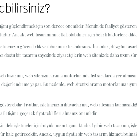
abilirsiniz?
ğını güçlendirmek için son derece önemlidir. Mersin'de faaliyet gösteren 
oludur. Ancak, web tasarımının etkili olabilmesi için belirli faktörlere d
etmenizin güvenilirlik ve itibarını artırabilirsiniz. İnsanlar, düzgün tas
ıcı dostu bir tasarım sayesinde ziyaretçilerin web sitenizde daha uzun sü
eb tasarımı, web sitenizin arama motorlarında üst sıralarda yer almasına
den değerlendirme yapar. Bu nedenle, web sitenizi arama motorlarına uyum
gösterebilir. Fiyatlar, işletmenizin ihtiyaçlarına, web sitesinin karmaşıklı
a iletişime geçerek fiyat teklifleri almanız önemlidir.
deki işletmeler için büyük önem taşımaktadır. İyi bir web tasarımı, işle
 hale getirecektir. Ancak, uygun fiyatlı bir web tasarım hizmeti bulmak 