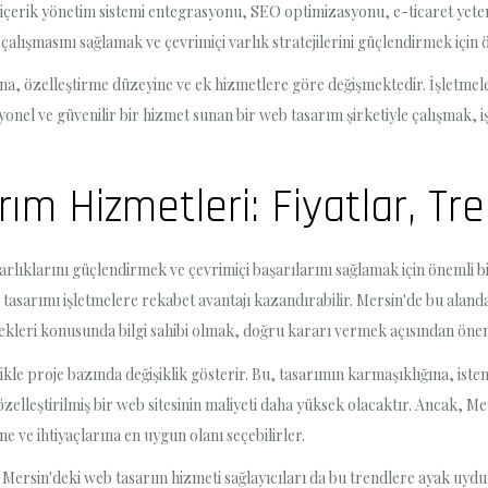
içerik yönetim sistemi entegrasyonu, SEO optimizasyonu, e-ticaret yetenek
e çalışmasını sağlamak ve çevrimiçi varlık stratejilerini güçlendirmek için 
a, özelleştirme düzeyine ve ek hizmetlere göre değişmektedir. İşletmeler,
syonel ve güvenilir bir hizmet sunan bir web tasarım şirketiyle çalışmak, 
ım Hizmetleri: Fiyatlar, Tr
 varlıklarını güçlendirmek ve çevrimiçi başarılarını sağlamak için önemli 
 tasarımı işletmelere rekabet avantajı kazandırabilir. Mersin'de bu alan
nekleri konusunda bilgi sahibi olmak, doğru kararı vermek açısından önem
ikle proje bazında değişiklik gösterir. Bu, tasarımın karmaşıklığına, isten
 özelleştirilmiş bir web sitesinin maliyeti daha yüksek olacaktır. Ancak, 
 ve ihtiyaçlarına en uygun olanı seçebilirler.
Mersin'deki web tasarım hizmeti sağlayıcıları da bu trendlere ayak uydur