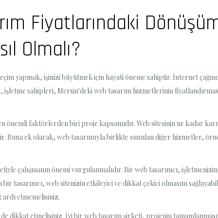
ım Fiyatlarındaki Dönüşüm:
ıl Olmalı?
im yapmak, işinizi büyütmek için hayati öneme sahiptir. İnternet çağında, 
 işletme sahipleri, Mersin'deki web tasarım hizmetlerinin fiyatlandırmas
 en önemli faktörlerden biri proje kapsamıdır. Web sitesinin ne kadar ka
ektir. Buna ek olarak, web tasarımıyla birlikte sunulan diğer hizmetler,
tiyle çalışmanın önemi vurgulanmalıdır. Bir web tasarımcı, işletmenizin ki
bir tasarımcı, web sitenizin etkileyici ve dikkat çekici olmasını sağlayab
 ardı etmemelisiniz.
de dikkat etmelisiniz. İyi bir web tasarım şirketi, projenin tamamlanmas