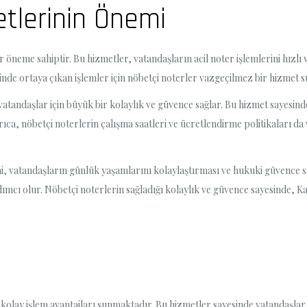
tlerinin Önemi
r öneme sahiptir. Bu hizmetler, vatandaşların acil noter işlemlerini hızlı 
erinde ortaya çıkan işlemler için nöbetçi noterler vazgeçilmez bir hizmet s
tandaşlar için büyük bir kolaylık ve güvence sağlar. Bu hizmet sayesinde,
rıca, nöbetçi noterlerin çalışma saatleri ve ücretlendirme politikaları da
, vatandaşların günlük yaşamlarını kolaylaştırması ve hukuki güvence sağ
ardımcı olur. Nöbetçi noterlerin sağladığı kolaylık ve güvence sayesinde, K
e kolay işlem avantajları sunmaktadır. Bu hizmetler sayesinde vatandaşla