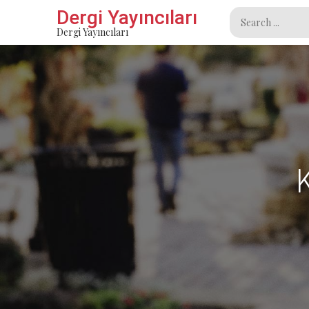
Skip
Dergi Yayıncıları
Search
to
Dergi Yayıncıları
for:
content