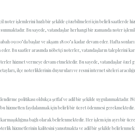
l noter işlemlerini hızlı bir şekilde çözebilmeleri için belirli saatlerde h
 sunmaktadır. Bu sayede, vatandaşlar herhangi bir zamanda noter işlemler
i sabah 09:00’da başlar ve akşam 18:00’a kadar devam eder. Hafta sonları i
eder. Bu saatler arasında nöbetçi noterler, vatandaşların taleplerini ka
oterler hizmet vermeye devam etmektedir. Bu sayede, vatandaşlar özel gün
tayları, ilçe noterliklerinin duyuruları ve resmi internet siteleri aracılığıyl
endirme politikası oldukça şeffaf ve adil bir şekilde uygulanmaktadır. Nö
e bu hizmetten faydalanmak için belirli bir ücret ödenmesi gerekmektedir.
karmaşıklığına bağlı olarak belirlenmektedir. Her işlem için ayrı bir ücre
rlik hizmetlerinin kalitesini yansıtmakta ve adil bir şekilde belirlenmekt