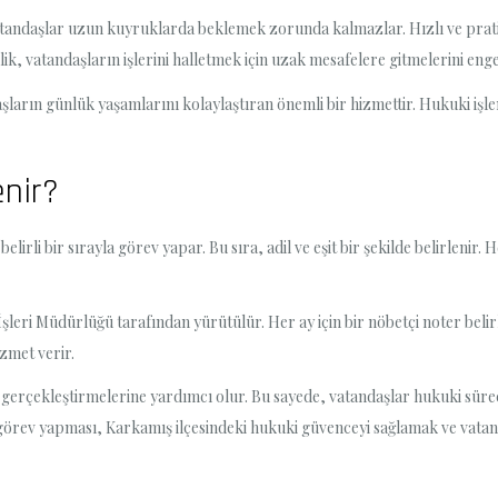
atandaşlar uzun kuyruklarda beklemek zorunda kalmazlar. Hızlı ve pratik 
ik, vatandaşların işlerini halletmek için uzak mesafelere gitmelerini enge
ların günlük yaşamlarını kolaylaştıran önemli bir hizmettir. Hukuki işlem
enir?
lirli bir sırayla görev yapar. Bu sıra, adil ve eşit bir şekilde belirlenir.
şleri Müdürlüğü tarafından yürütülür. Her ay için bir nöbetçi noter beli
izmet verir.
ini gerçekleştirmelerine yardımcı olur. Bu sayede, vatandaşlar hukuki s
 görev yapması, Karkamış ilçesindeki hukuki güvenceyi sağlamak ve vatan