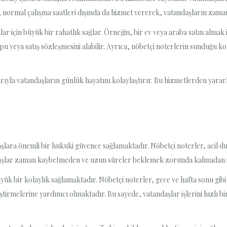
er, normal çalışma saatleri dışında da hizmet vererek, vatandaşların zaman
mlar için büyük bir rahatlık sağlar. Örneğin, bir ev veya araba satın almak 
apu veya satış sözleşmesini alabilir. Ayrıca, nöbetçi noterlerin sunduğu ko
larıyla vatandaşların günlük hayatını kolaylaştırır. Bu hizmetlerden yara
şlara önemli bir hukuki güvence sağlamaktadır. Nöbetçi noterler, acil duru
ndaşlar zaman kaybetmeden ve uzun süreler beklemek zorunda kalmadan i
yük bir kolaylık sağlamaktadır. Nöbetçi noterler, gece ve hafta sonu gibi
eştirmelerine yardımcı olmaktadır. Bu sayede, vatandaşlar işlerini hızlı 