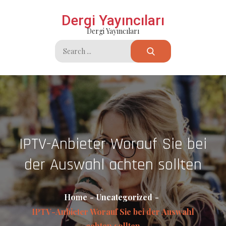
Skip
Dergi Yayıncıları
to
Dergi Yayıncıları
content
Search
for:
IPTV-Anbieter Worauf Sie bei
der Auswahl achten sollten
Home
Uncategorized
IPTV-Anbieter Worauf Sie bei der Auswahl
achten sollten