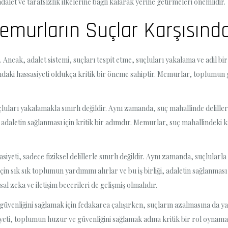
let ve tarafsızlık ilkelerine bağlı kalarak yerine getirmeleri önemlidir.
Memurların Suçlar Karşısınd
ncak, adalet sistemi, suçları tespit etme, suçluları yakalama ve adil bi
aki hassasiyeti oldukça kritik bir öneme sahiptir. Memurlar, toplumun g
luları yakalamakla sınırlı değildir. Aynı zamanda, suç mahallinde delille
, adaletin sağlanması için kritik bir adımdır. Memurlar, suç mahallindeki k
yeti, sadece fiziksel delillerle sınırlı değildir. Aynı zamanda, suçlularla 
n sık sık toplumun yardımını alırlar ve bu iş birliği, adaletin sağlanması 
 zeka ve iletişim becerileri de gelişmiş olmalıdır.
üvenliğini sağlamak için fedakarca çalışırken, suçların azalmasına da ya
yeti, toplumun huzur ve güvenliğini sağlamak adına kritik bir rol oynam