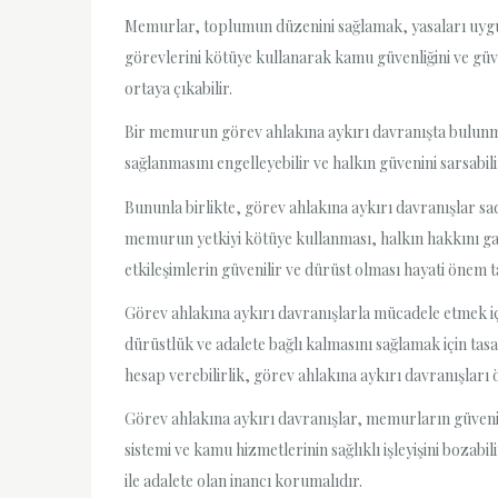
Memurlar, toplumun düzenini sağlamak, yasaları uygul
görevlerini kötüye kullanarak kamu güvenliğini ve güven
ortaya çıkabilir.
Bir memurun görev ahlakına aykırı davranışta bulunması
sağlanmasını engelleyebilir ve halkın güvenini sarsabi
Bununla birlikte, görev ahlakına aykırı davranışlar sad
memurun yetkiyi kötüye kullanması, halkın hakkını ga
etkileşimlerin güvenilir ve dürüst olması hayati önem ta
Görev ahlakına aykırı davranışlarla mücadele etmek içi
dürüstlük ve adalete bağlı kalmasını sağlamak için ta
hesap verebilirlik, görev ahlakına aykırı davranışları
Görev ahlakına aykırı davranışlar, memurların güvenili
sistemi ve kamu hizmetlerinin sağlıklı işleyişini bozab
ile adalete olan inancı korumalıdır.