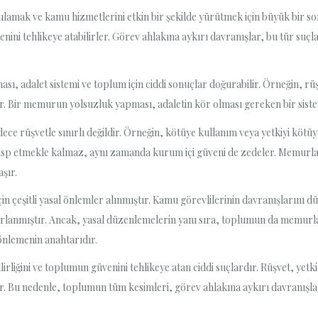
amak ve kamu hizmetlerini etkin bir şekilde yürütmek için büyük bir so
ini tehlikeye atabilirler. Görev ahlakına aykırı davranışlar, bu tür suçl
, adalet sistemi ve toplum için ciddi sonuçlar doğurabilir. Örneğin, rüş
lir. Bir memurun yolsuzluk yapması, adaletin kör olması gereken bir siste
ece rüşvetle sınırlı değildir. Örneğin, kötüye kullanım veya yetkiyi kötü
sp etmekle kalmaz, aynı zamanda kurum içi güveni de zedeler. Memurlar
şır.
n çeşitli yasal önlemler alınmıştır. Kamu görevlilerinin davranışlarını 
sarlanmıştır. Ancak, yasal düzenlemelerin yanı sıra, toplumun da memurla
 önlemenin anahtarıdır.
rliğini ve toplumun güvenini tehlikeye atan ciddi suçlardır. Rüşvet, yetk
ilir. Bu nedenle, toplumun tüm kesimleri, görev ahlakına aykırı davranışla