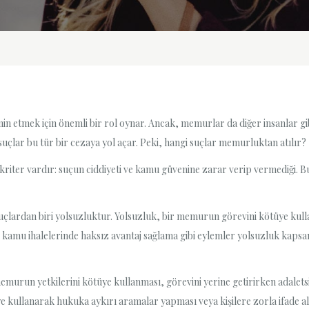
n etmek için önemli bir rol oynar. Ancak, memurlar da diğer insanlar gi
 suçlar bu tür bir cezaya yol açar. Peki, hangi suçlar memurluktan atılır?
kriter vardır: suçun ciddiyeti ve kamu güvenine zarar verip vermediği. B
ardan biri yolsuzluktur. Yolsuzluk, bir memurun görevini kötüye kullan
 kamu ihalelerinde haksız avantaj sağlama gibi eylemler yolsuzluk kapsa
 memurun yetkilerini kötüye kullanması, görevini yerine getirirken adal
üye kullanarak hukuka aykırı aramalar yapması veya kişilere zorla ifade a