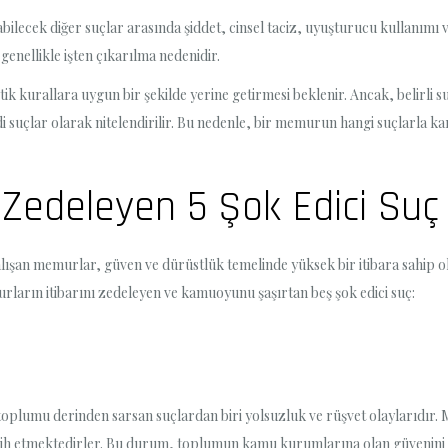
ecek diğer suçlar arasında şiddet, cinsel taciz, uyuşturucu kullanımı ve
enellikle işten çıkarılma nedenidir.
k kurallara uygun bir şekilde yerine getirmesi beklenir. Ancak, belirli su
i suçlar olarak nitelendirilir. Bu nedenle, bir memurun hangi suçlarla ka
ı Zedeleyen 5 Şok Edici Suç
an memurlar, güven ve dürüstlük temelinde yüksek bir itibara sahip olm
murların itibarını zedeleyen ve kamuoyunu şaşırtan beş şok edici suç:
toplumu derinden sarsan suçlardan biri yolsuzluk ve rüşvet olaylarıdır
 tercih etmektedirler. Bu durum, toplumun kamu kurumlarına olan güvenini 