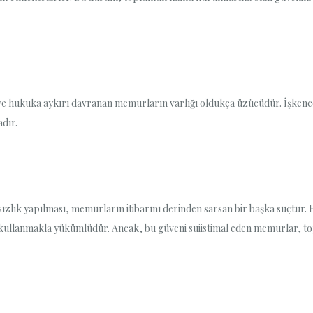
e hukuka aykırı davranan memurların varlığı oldukça üzücüdür. İşkence
adır.
ızlık yapılması, memurların itibarını derinden sarsan bir başka suçtur. 
de kullanmakla yükümlüdür. Ancak, bu güveni suiistimal eden memurlar, to