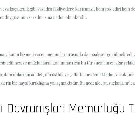
i veya kaçakçılık gibi yasadışı faaliyetlere karışması, hem şok edici hem d
let duygusunun sarsılmasına neden olmaktadır.
stismar, kamu hizmeti veren memurlar arasında da maalesef görülmektedir
esis edilmesi ve mağdurların korunması için bu tür suçların en ağır şeki
lum onlardan adalet, dürüstlük ve şeffaflık beklemektedir. Ancak, memurl
derin bir hayal kırıklığına yol açmaktadır. Bu nedenle, bu suçlarla müca
rı Davranışlar: Memurluğu 