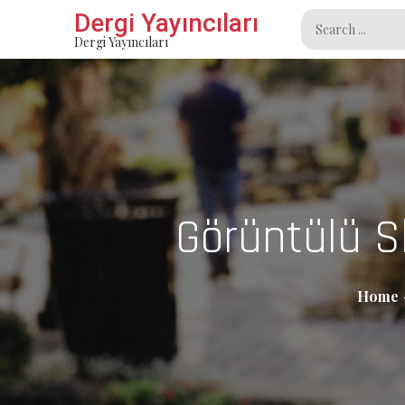
Skip
Dergi Yayıncıları
Search
to
Dergi Yayıncıları
for:
content
Görüntülü S
Home