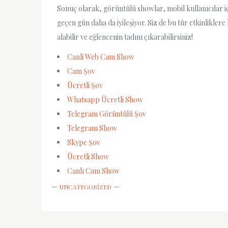
Sonuç olarak, görüntülü showlar, mobil kullanıcılar içi
geçen gün daha da iyileşiyor. Siz de bu tür etkinlikler
alabilir ve eğlencenin tadını çıkarabilirsiniz!
Canli Web Cam Show
Cam Şov
Ücretli Şov
Whatsapp Ücretli Show
Telegram Görüntülü Şov
Telegram Show
Skype Şov
Ücretli Show
Canlı Cam Show
UNCATEGORIZED