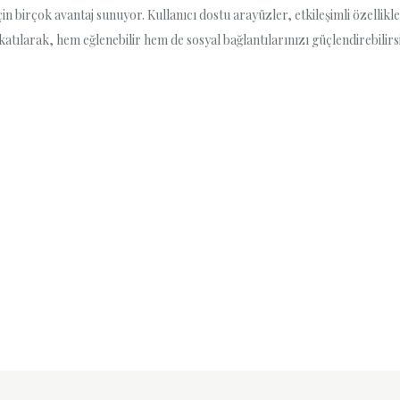
n birçok avantaj sunuyor. Kullanıcı dostu arayüzler, etkileşimli özellikl
e katılarak, hem eğlenebilir hem de sosyal bağlantılarınızı güçlendirebil