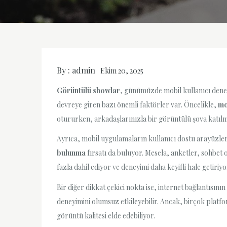
By :
admin
Ekim 20, 2025
Görüntülü showlar
, günümüzde mobil kullanıcı deneyi
devreye giren bazı önemli faktörler var. Öncelikle,
mo
otururken, arkadaşlarınızla bir görüntülü şova katılma
Ayrıca, mobil uygulamaların kullanıcı dostu arayüzleri
bulunma
fırsatı da buluyor. Mesela, anketler, sohbet od
fazla dahil ediyor ve deneyimi daha keyifli hale getiriyo
Bir diğer dikkat çekici nokta ise, internet bağlantısını
deneyimini olumsuz etkileyebilir. Ancak, birçok plat
görüntü kalitesi elde edebiliyor.