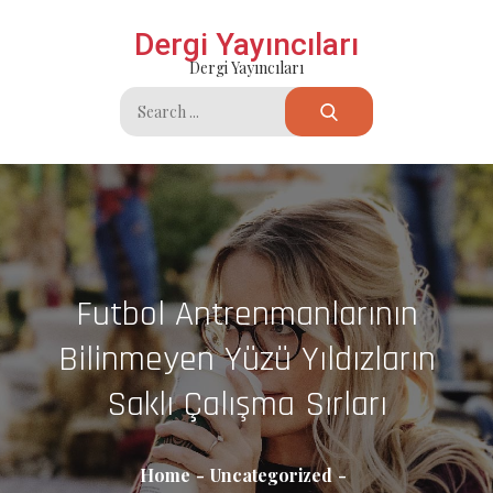
Skip
Dergi Yayıncıları
to
Dergi Yayıncıları
content
Search
for:
Futbol Antrenmanlarının
Bilinmeyen Yüzü Yıldızların
Saklı Çalışma Sırları
Home
Uncategorized