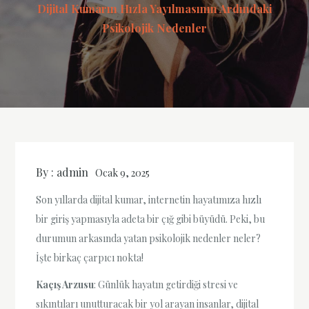
Dijital Kumarın Hızla Yayılmasının Ardındaki
Psikolojik Nedenler
By :
admin
Ocak 9, 2025
Son yıllarda dijital kumar, internetin hayatımıza hızlı
bir giriş yapmasıyla adeta bir çığ gibi büyüdü. Peki, bu
durumun arkasında yatan psikolojik nedenler neler?
İşte birkaç çarpıcı nokta!
Kaçış Arzusu
: Günlük hayatın getirdiği stresi ve
sıkıntıları unutturacak bir yol arayan insanlar, dijital