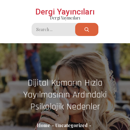
Skip
Dergi Yayıncıları
to
Dergi Yayıncıları
content
Search
for:
Dijital Kumarın Hızla
Yayılmasının Ardındaki
Psikolojik Nedenler
Home
Uncategorized