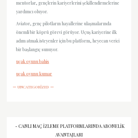
mentorlar, gençlerin kariyerlerini şekillendirmelerine
yardımcı oluyor.
Aviator, genç pilotların hayallerine ulaşmalarında
önemli bir köprü görevi görüyor. Uçuş kariyerine ilk
adım atmak isteyenler için bu platform, heyecan verici
bir başlangıç sunuyor.
uçak oyunu bahis
uçak oyunu kumar
UNCATEGORIZED
Yazı
CANLI MAÇ İZLEME PLATFORMLARINDA ABONELIK
AVANTAJLARI