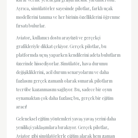
Ayrıca, simülatörler sayesinde pilotlar, farklı uçak
modellerini tanıma ve her birinin özelliklerini öğrenme
fırsatı bulurlar.
Aviator, kullanıcı dostu arayüzü ve gerçekçi
grafikleriyle dikkat çekiyor. Gerçek pilotlar, bu
platformda uçuş yaparken kendilerini adeta bulutların
üzerinde hissediyorlar. Simülatör, hava durumu
değişikliklerini, acil durum senaryolarını ve daha
fazlasını gerçek zamanlı olarak sunarak pilotların
tecrübe kazanmasını sağlıyor. Bu, sadece bir oyun
oynamaktan çok daha fazlası; bu, gerçek bir eğitim
aracı!
Geleneksel eğitim yöntemleri yavaş yavaş yerini daha
yenilikçi yaklaşımlara bırakıyor. Gerçek pilotlar,
Aviator gibi simülatörlerle eğitim alarak hem zaman