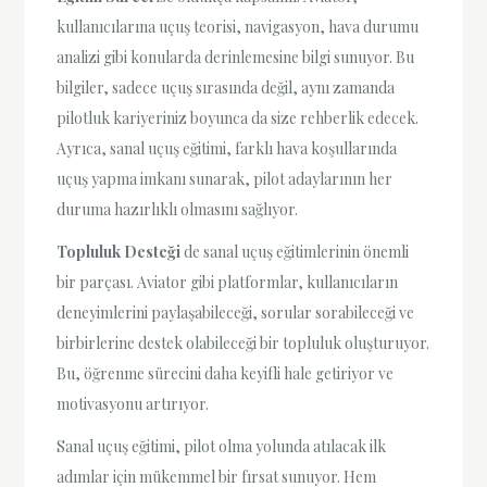
kullanıcılarına uçuş teorisi, navigasyon, hava durumu
analizi gibi konularda derinlemesine bilgi sunuyor. Bu
bilgiler, sadece uçuş sırasında değil, aynı zamanda
pilotluk kariyeriniz boyunca da size rehberlik edecek.
Ayrıca, sanal uçuş eğitimi, farklı hava koşullarında
uçuş yapma imkanı sunarak, pilot adaylarının her
duruma hazırlıklı olmasını sağlıyor.
Topluluk Desteği
de sanal uçuş eğitimlerinin önemli
bir parçası. Aviator gibi platformlar, kullanıcıların
deneyimlerini paylaşabileceği, sorular sorabileceği ve
birbirlerine destek olabileceği bir topluluk oluşturuyor.
Bu, öğrenme sürecini daha keyifli hale getiriyor ve
motivasyonu artırıyor.
Sanal uçuş eğitimi, pilot olma yolunda atılacak ilk
adımlar için mükemmel bir fırsat sunuyor. Hem