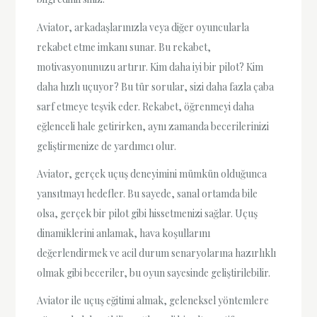
Aviator, arkadaşlarınızla veya diğer oyuncularla
rekabet etme imkanı sunar. Bu rekabet,
motivasyonunuzu artırır. Kim daha iyi bir pilot? Kim
daha hızlı uçuyor? Bu tür sorular, sizi daha fazla çaba
sarf etmeye teşvik eder. Rekabet, öğrenmeyi daha
eğlenceli hale getirirken, aynı zamanda becerilerinizi
geliştirmenize de yardımcı olur.
Aviator, gerçek uçuş deneyimini mümkün olduğunca
yansıtmayı hedefler. Bu sayede, sanal ortamda bile
olsa, gerçek bir pilot gibi hissetmenizi sağlar. Uçuş
dinamiklerini anlamak, hava koşullarını
değerlendirmek ve acil durum senaryolarına hazırlıklı
olmak gibi beceriler, bu oyun sayesinde geliştirilebilir.
Aviator ile uçuş eğitimi almak, geleneksel yöntemlere