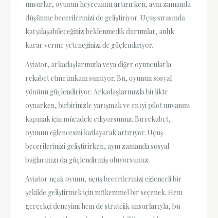
unsurlar, oyunun heyecanını artırırken, aynı zamanda
düşünme becerilerinizi de geliştiriyor. Uçuş sırasında
karşılaşabileceğiniz beklenmedik durumlar, anlık
karar verme yeteneğinizi de güçlendiriyor.
Aviator, arkadaşlarınızla veya diğer oyuncularla
rekabet etme imkanı sunuyor. Bu, oyunun sosyal
yönünü güçlendiriyor. Arkadaşlarınızla birlikte
oynarken, birbirinizle yarışmak ve en iyi pilot unvanını
kapmak için mücadele ediyorsunuz. Bu rekabet,
oyunun eğlencesini katlayarak artırıyor. Uçuş
becerilerinizi geliştirirken, aynı zamanda sosyal
bağlarınızı da güçlendirmiş oluyorsunuz.
Aviator uçak oyunu, uçuş becerilerinizi eğlenceli bir
şekilde geliştirmek için mükemmel bir seçenek. Hem
gerçekçi deneyimi hem de stratejik unsurlarıyla, bu