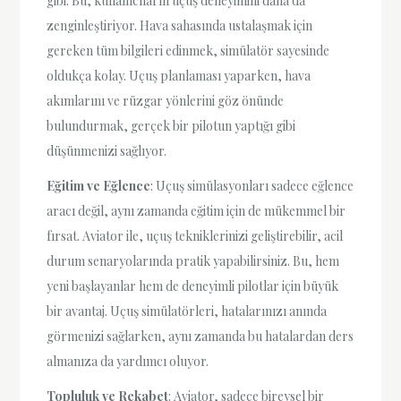
gibi. Bu, kullanıcıların uçuş deneyimini daha da
zenginleştiriyor. Hava sahasında ustalaşmak için
gereken tüm bilgileri edinmek, simülatör sayesinde
oldukça kolay. Uçuş planlaması yaparken, hava
akımlarını ve rüzgar yönlerini göz önünde
bulundurmak, gerçek bir pilotun yaptığı gibi
düşünmenizi sağlıyor.
Eğitim ve Eğlence
: Uçuş simülasyonları sadece eğlence
aracı değil, aynı zamanda eğitim için de mükemmel bir
fırsat. Aviator ile, uçuş tekniklerinizi geliştirebilir, acil
durum senaryolarında pratik yapabilirsiniz. Bu, hem
yeni başlayanlar hem de deneyimli pilotlar için büyük
bir avantaj. Uçuş simülatörleri, hatalarınızı anında
görmenizi sağlarken, aynı zamanda bu hatalardan ders
almanıza da yardımcı oluyor.
Topluluk ve Rekabet
: Aviator, sadece bireysel bir