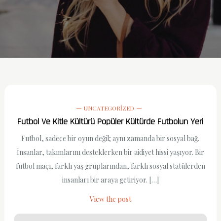
UNCATEGORIZED
Futbol Ve Kitle Kültürü Popüler Kültürde Futbolun Yeri
Futbol, sadece bir oyun değil; aynı zamanda bir sosyal bağ.
İnsanlar, takımlarını desteklerken bir aidiyet hissi yaşıyor. Bir
futbol maçı, farklı yaş gruplarından, farklı sosyal statülerden
insanları bir araya getiriyor. […]
View the post