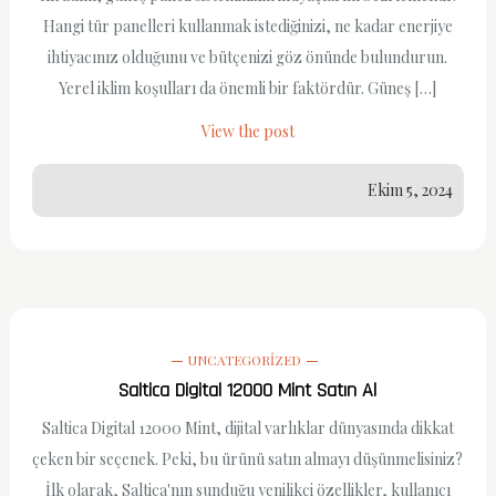
Hangi tür panelleri kullanmak istediğinizi, ne kadar enerjiye
ihtiyacınız olduğunu ve bütçenizi göz önünde bulundurun.
Yerel iklim koşulları da önemli bir faktördür. Güneş […]
View the post
Ekim 5, 2024
UNCATEGORIZED
Saltica Digital 12000 Mint Satın Al
Saltica Digital 12000 Mint, dijital varlıklar dünyasında dikkat
çeken bir seçenek. Peki, bu ürünü satın almayı düşünmelisiniz?
İlk olarak, Saltica'nın sunduğu yenilikçi özellikler, kullanıcı