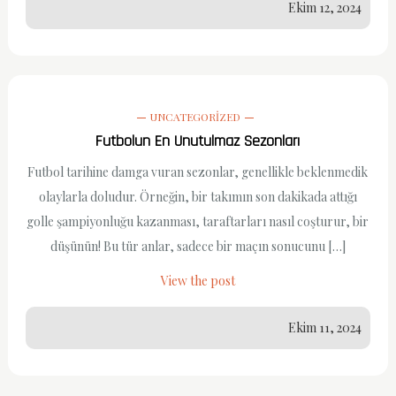
Ekim 12, 2024
UNCATEGORIZED
Futbolun En Unutulmaz Sezonları
Futbol tarihine damga vuran sezonlar, genellikle beklenmedik
olaylarla doludur. Örneğin, bir takımın son dakikada attığı
golle şampiyonluğu kazanması, taraftarları nasıl coşturur, bir
düşünün! Bu tür anlar, sadece bir maçın sonucunu […]
View the post
Ekim 11, 2024