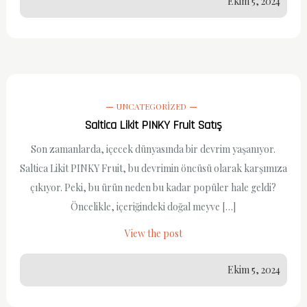
Ekim 5, 2024
UNCATEGORIZED
Saltica Likit PINKY Fruit Satış
Son zamanlarda, içecek dünyasında bir devrim yaşanıyor.
Saltica Likit PINKY Fruit, bu devrimin öncüsü olarak karşımıza
çıkıyor. Peki, bu ürün neden bu kadar popüler hale geldi?
Öncelikle, içeriğindeki doğal meyve […]
View the post
Ekim 5, 2024