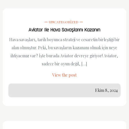
UNCATEGORIZED
Aviator Ile Hava Savaşlarını Kazanın
Hava savaşları, tarih boyunca strateji ve cesaretin birleştiği bir
alan olmuştur. Peki, bu savaşların kazananı olmak için neye
ihtiyacınız var? İşte burada Aviator devreye giriyor! Aviator,
sadece bir oyun değil, […]
View the post
Ekim 8, 2024