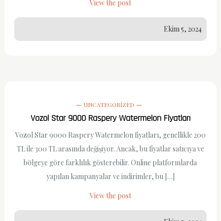
View the post
Ekim 5, 2024
UNCATEGORIZED
Vozol Star 9000 Raspery Watermelon Fiyatları
Vozol Star 9000 Raspery Watermelon fiyatları, genellikle 200
TL ile 300 TL arasında değişiyor. Ancak, bu fiyatlar satıcıya ve
bölgeye göre farklılık gösterebilir. Online platformlarda
yapılan kampanyalar ve indirimler, bu […]
View the post